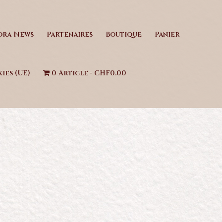
ora News
Partenaires
Boutique
Panier
ies (UE)
0 Article
CHF0.00