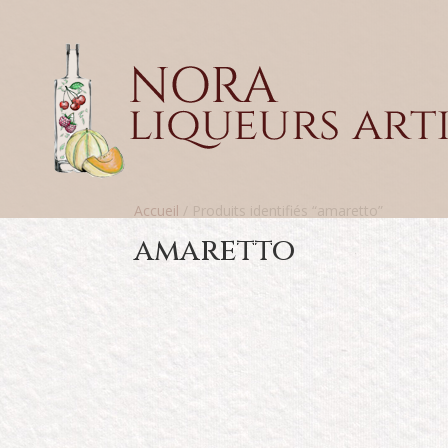
Accueil
/ Produits identifiés “amaretto”
amaretto