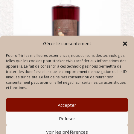
Gérer le consentement
Pour offrir les meilleures expériences, nous utilisons des technologies
telles que les cookies pour stocker et/ou accéder aux informations des
appareils. Le fait de consentir à ces technologies nous permettra de
traiter des données telles que le comportement de navigation ou les ID
uniques sur ce site. Le fait de ne pas consentir ou de retirer son
consentement peut avoir un effet négatif sur certaines caractéristiques
et fonctions.
Liqueur de pruneaux
Accepter
Plage
CHF
15.00
–
CHF
32.00
de
Refuser
prix :
CHF15.00
Voir les préférences