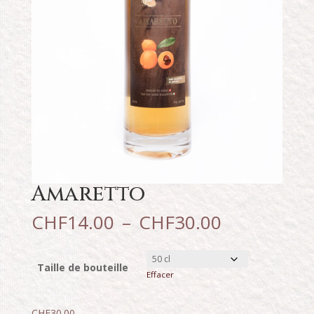
Amaretto
Plage
CHF
14.00
–
CHF
30.00
de
prix :
CHF14.00
Taille de bouteille
Effacer
à
CHF30.00
CHF
30.00