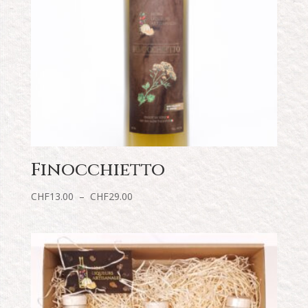
Finocchietto
Plage
CHF
13.00
–
CHF
29.00
de
prix :
CHF13.00
à
CHF29.00